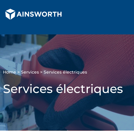
Skip
to
content
Home
>
Services
>
Services électriques
Services électriques